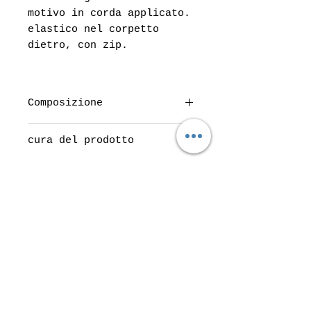
motivo in corda applicato.
elastico nel corpetto
dietro, con zip.
Composizione
100% cotone
cura del prodotto
lavare a 30° a rovescio
Do Not Sell My Personal Information
Top