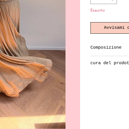
Esaurito
Avvisami 
Composizione
100% cotone
cura del prodo
lavare a 30°