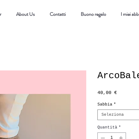
r
About Us
Contatti
Buono regalo
I miei ab
ArcoBal
Prezzo
40,00 €
Sabbia
*
Seleziona
Quantità
*