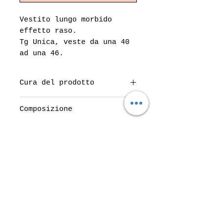
Vestito lungo morbido
effetto raso.
Tg Unica, veste da una 40
ad una 46.
Cura del prodotto
Lavare a 30º
Composizione
100% poliestere
Do Not Sell My Personal Information
Top