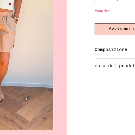
Esaurito
Avvisami 
Composizione
97% cotone
cura del prodo
3% elastan
lavare a 30°