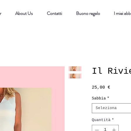
r
About Us
Contatti
Buono regalo
I miei ab
Il Rivi
Prezzo
25,00 €
Sabbia
*
Seleziona
Quantità
*