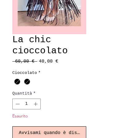
La chic
cioccolato
Prezzo
Prezzo
 60,00 € 
40,00 €
regolare
scontato
Cioccolato
*
Quantità
*
Esaurito
Avvisami quando è disponibile