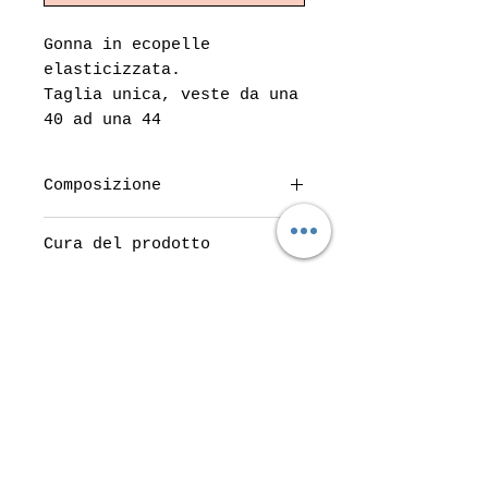
Gonna in ecopelle
elasticizzata.
Taglia unica, veste da una
40 ad una 44
Composizione
100% poliestere
Cura del prodotto
Lavare a 30°.
Do Not Sell My Personal Information
Top