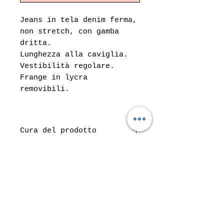
Jeans in tela denim ferma,
non stretch, con gamba
dritta.
Lunghezza alla caviglia.
Vestibilità regolare.
Frange in lycra
removibili.
Cura del prodotto
Lavare a 30°
Do Not Sell My Personal Information
Top